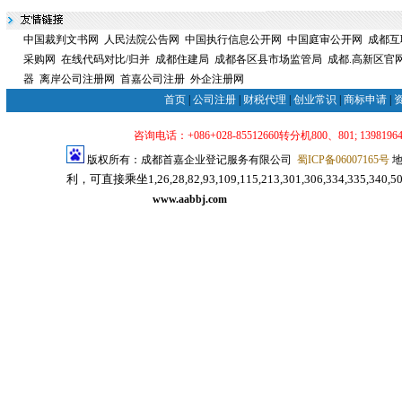
中国裁判文书网
人民法院公告网
中国执行信息公开网
中国庭审公开网
成都互
采购网
在线代码对比/归并
成都住建局
成都各区县市场监管局
成都.高新区官
器
离岸公司注册网
首嘉公司注册
外企注册网
首页
|
公司注册
|
财税代理
|
创业常识
|
商标申请
|
咨询电话：+086+028-85512660转分机800、801; 139819640
版权所有：成都首嘉企业登记服务有限公司
蜀ICP备06007165号
地
利，可直接乘坐1,26,28,82,93,109,115,213,301,306,334,33
司注册代理服务网
www.aabbj.com
成都公司注册
成都注册公司