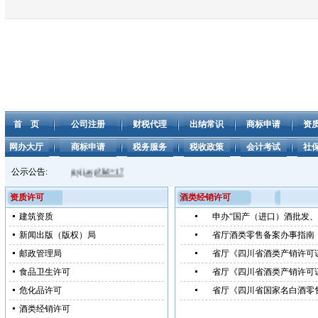
首 页
公司注册
财税代理
出纳常识
商标申请
资
网办大厅
商标申请
税务服务
税收政策
会计考试
社
//www.aabbj.com/gsjj.asp?lid=17
公示公告:
资质许可
酒类经销许可
建筑资质
申办“国产（进口）酒批发
新闻出版（版权）局
省厅酒类零售备案办事指南
邮政管理局
省厅《四川省酒类产销许可
食品卫生许可
省厅《四川省酒类产销许可
危化品许可
省厅《四川省国家名白酒零
酒类经销许可