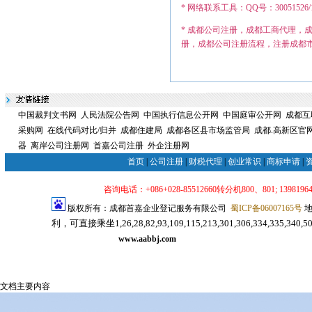
* 网络联系工具：QQ号：30051526/12749
* 成都公司注册，成都工商代理，
册，成都公司注册流程，注册成都
中国裁判文书网
人民法院公告网
中国执行信息公开网
中国庭审公开网
成都互
采购网
在线代码对比/归并
成都住建局
成都各区县市场监管局
成都.高新区官
器
离岸公司注册网
首嘉公司注册
外企注册网
首页
|
公司注册
|
财税代理
|
创业常识
|
商标申请
|
咨询电话：+086+028-85512660转分机800、801; 139819640
版权所有：成都首嘉企业登记服务有限公司
蜀ICP备06007165号
地
利，可直接乘坐1,26,28,82,93,109,115,213,301,306,334,33
司注册代理服务网
www.aabbj.com
成都公司注册
成都注册公司
文档主要内容