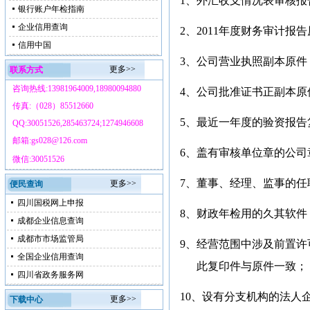
1、
外汇收支情况表审核报
银行账户年检指南
企业信用查询
2、
2011
年度财务审计报告
信用中国
3、
公司营业执照副本原件
更多>>
联系方式
咨询热线:13981964009,18980094880
4、
公司批准证书正副本原
传真:（028）85512660
5、
最近一年度的验资报告
QQ:30051526,285463724;1274946608
邮箱:gs028@126.com
6、
盖有审核单位章的公司
微信:30051526
7、
董事、经理、监事的任
更多>>
便民查询
四川国税网上申报
8、
财政年检用的久其软件
成都企业信息查询
成都市市场监管局
9、
经营范围中涉及前置许
全国企业信用查询
此复印件与原件一致；
四川省政务服务网
10
、设有分支机构的法人
更多>>
下载中心