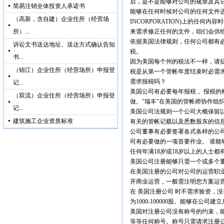
后，是不是能够对公司的规章及其
简易注销全体投资人承诺书
能够在任何时候对公司的任何文件进行
（高新，含自建）企业住所（经营场
INCORPORATION)上的任
所）...
来需求修正任何的文件，咱们会供给
依据美国法律规则，任何公司都有
诉讼文书送达地址、送达方式确认告知
税。
书...
因为美国每个州的税法不一样，请
（锦江）企业住所（经营场所）申报登
税是从第一个管帐年度结束时必需求
需求报税吗？
记...
美国公司有必要每年报税 。报税
（双流）企业住所（经营场所）申报登
做。"瑞丰"在美国的管帐师协作组
记...
美国公司法规则一个公司大概保留
建筑施工企业资质标准
有关的管帐记载以及悉数股东的信
公司董事有必要签署各式各样的公司
司有必要做的一项首要作业。 谁能
任何年满18岁或18岁以上的人士
美国公司注册能够只需一个或多个董
在美国注册的公司对公司的运营职
开商业运营，一般需注明您方案运营
在 美国注册公司 时不需求验资，
为1000-100000股。能够在
美国对注册公司没有称号的约束，
等等任何称号。称号只需请求注册