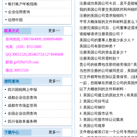
注册成功美国公司今后，是不是能
银行账户年检指南
我的美国公司要交美国联邦和州税
企业信用查询
注册的美国公司需求报税吗？
信用中国
平常大概保留的文件和材料是甚么
注册完满国公司后，公司董事还需
更多>>
联系方式
谁能够请求注册美国公司？
咨询热线:13981964009,18980094880
美国公司的董事人数最少多少人？
美国公司有那些种类？
传真:（028）85512660
注册美国公司的资金是多少？
QQ:30051526,285463724;1274946608
注册美国公司所需时刻？
邮箱:gs028@126.com
贵公司的收费包含那些效劳项目? 
微信:30051526
当您所注册的公司被同意后，美国
它文件都寄给您加以妥善保管。(这
更多>>
便民查询
一起，您能够在所建立公司的美国
以下大概收到的文件和材料：
四川国税网上申报
1. 美国公司建立的原始文件 ( 
成都企业信息查询
2. 美国公司挂号证
成都市市场监管局
3. 美国公司钢印
全国企业信用查询
4. 美国公司股市证书
5. 美国公司股市转让记载表
四川省政务服务网
6. 美国公司规章
文件都会被装订在一个公司专用的
更多>>
下载中心