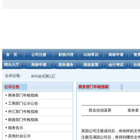
首 页
公司注册
财税代理
出纳常识
商标申请
资
网办大厅
商标申请
税务服务
税收政策
会计考试
社
/www.aabbj.com/gsjj.asp?lid=17
公示公告:
公示公告
商务部门年检指南
商务部门年检指南
工商部门公示公告
双击自动滚屏
发布者
外汇部门年检指南
财政部门年检指南
税务告示
美国公司注册成功后，有啥样的文
其他社会公示
注册完满国公司后，将得到哪些文