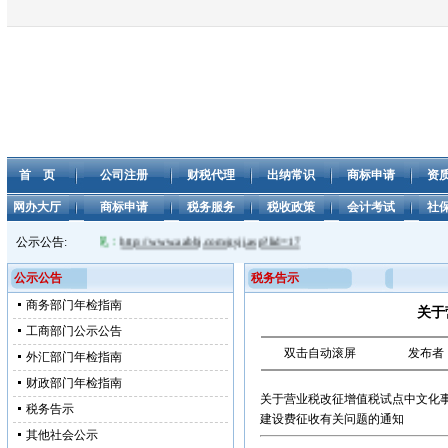
首 页
公司注册
财税代理
出纳常识
商标申请
资
网办大厅
商标申请
税务服务
税收政策
会计考试
社
。 年度申报公告见：
公示公告:
http://www.aabbj.com/gsjj.asp?lid=17
公示公告
税务告示
商务部门年检指南
关于
工商部门公示公告
双击自动滚屏
发布者
外汇部门年检指南
财政部门年检指南
关于营业税改征增值税试点中文化
税务告示
建设费征收有关问题的通知
其他社会公示