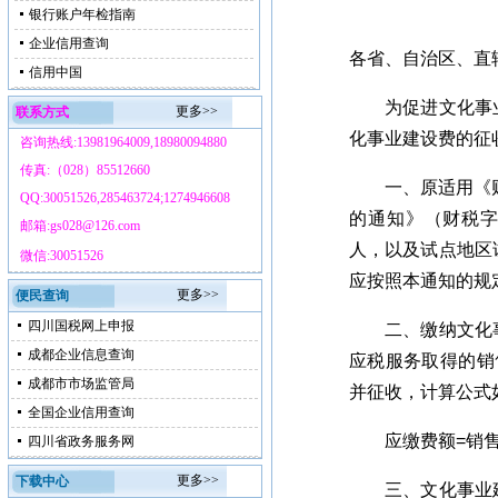
银行账户年检指南
企业信用查询
各省、自治区、直
信用中国
为促进文化事业
更多>>
联系方式
化事业建设费的征
咨询热线:13981964009,18980094880
传真:（028）85512660
一、原适用《财政
QQ:30051526,285463724;1274946608
的通知》（财税字
邮箱:gs028@126.com
人，以及试点地区
微信:30051526
应按照本通知的规
更多>>
便民查询
四川国税网上申报
二、缴纳文化事
成都企业信息查询
应税服务取得的销
成都市市场监管局
并征收，计算公式
全国企业信用查询
应缴费额=销售
四川省政务服务网
更多>>
下载中心
三、文化事业建