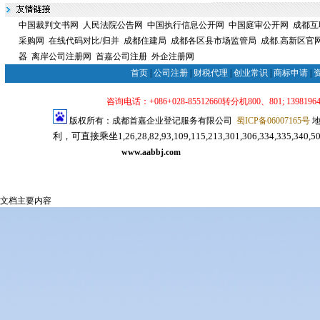
中国裁判文书网
人民法院公告网
中国执行信息公开网
中国庭审公开网
成都互
采购网
在线代码对比/归并
成都住建局
成都各区县市场监管局
成都.高新区官
器
离岸公司注册网
首嘉公司注册
外企注册网
首页
|
公司注册
|
财税代理
|
创业常识
|
商标申请
|
咨询电话：+086+028-85512660转分机800、801; 139819640
版权所有：成都首嘉企业登记服务有限公司
蜀ICP备06007165号
地
利，可直接乘坐1,26,28,82,93,109,115,213,301,306,334,33
司注册代理服务网
www.aabbj.com
成都公司注册
成都注册公司
文档主要内容