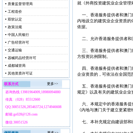
就《外商投资建筑业企业管理
质量监督管理局
工程造价
一、香港服务提供者和澳门
双软认定
内地设立的建筑业企业资质的
依据。
政策法规
中国人民银行
二、允许香港服务提供者和
广告经营许可
交通运输
三、香港服务提供者和澳门
方投资比例限制。
器械药品经营许可
成都城管局
四、香港服务提供者和澳门
其他资质许可证
企业资质的，可依法在全国范
更多>>
联系方式
五、香港服务提供者和澳门
咨询热线:13981964009,18980094880
规定》以及有关的建筑业企业
传真:（028）85512660
六、本规定中的香港服务提
QQ:30051526,285463724;1274946608
《内地与澳门关于建立更紧密
邮箱:gs028@126.com
七、本补充规定由建设部和
微信:30051526
更多>>