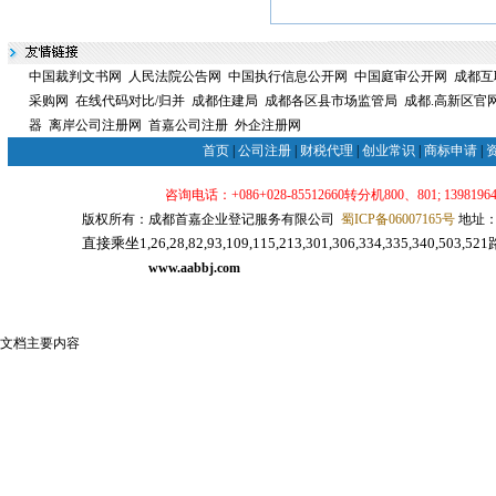
中国裁判文书网
人民法院公告网
中国执行信息公开网
中国庭审公开网
成都互
采购网
在线代码对比/归并
成都住建局
成都各区县市场监管局
成都.高新区官
器
离岸公司注册网
首嘉公司注册
外企注册网
首页
|
公司注册
|
财税代理
|
创业常识
|
商标申请
|
咨询电话：+086+028-85512660转分机800、801; 139819640
版权所有：成都首嘉企业登记服务有限公司
蜀ICP备06007165号
地址：
直接乘坐1,26,28,82,93,109,115,213,301,306,334,335,34
代理服务网
www.aabbj.com
成都公司注册
成都注册公司
文档主要内容