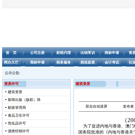
首 页
公司注册
财税代理
出纳常识
商标申请
资
网办大厅
商标申请
税务服务
税收政策
会计考试
社
公示公告:
资质许可
建筑资质
建筑资质
新闻出版（版权）局
双击自动滚屏
发布者
邮政管理局
食品卫生许可
（
2
危化品许可
为了促进内地与香港、澳门
酒类经销许可
国务院批准的《内地与香港关