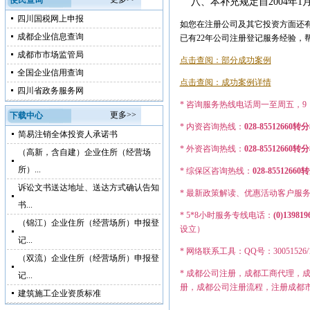
便民查询
八、本补充规定自
2004
年
1
四川国税网上申报
如您在注册公司及其它投资方面还有
成都企业信息查询
已有22年公司注册登记服务经验，
成都市市场监管局
点击查阅：部分成功案例
全国企业信用查询
点击查阅：成功案例详情
四川省政务服务网
* 咨询服务热线电话周一至周五，9：0
更多>>
下载中心
* 内资咨询热线：
028-85512660转
简易注销全体投资人承诺书
* 外资咨询热线：
028-855126
（高新，含自建）企业住所（经营场
所）...
* 综保区咨询热线：
028-8551
诉讼文书送达地址、送达方式确认告知
* 最新政策解读、优惠活动客户服
书...
* 5*8小时服务专线电话：
(0)139819
（锦江）企业住所（经营场所）申报登
设立）
记...
* 网络联系工具：QQ号：30051526/12749
（双流）企业住所（经营场所）申报登
* 成都公司注册，成都工商代理，
记...
册，成都公司注册流程，注册成都
建筑施工企业资质标准